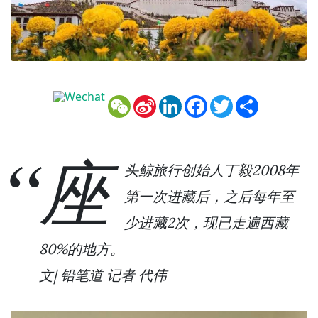
WeChat
Sina
LinkedIn
Facebook
Twitter
Share
Weibo
座
头鲸旅行创始人丁毅2008年
第一次进藏后，之后每年至
少进藏2次，现已走遍西藏
80%的地方。
文| 铅笔道 记者 代伟