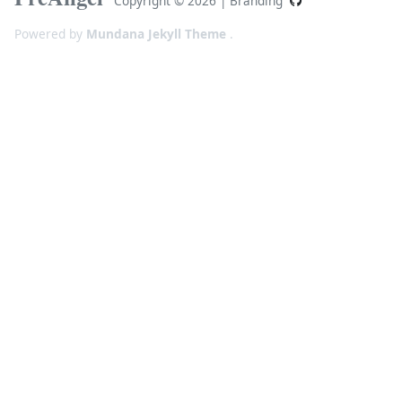
Copyright ©
2026
|
Branding
Powered by
Mundana Jekyll Theme
.